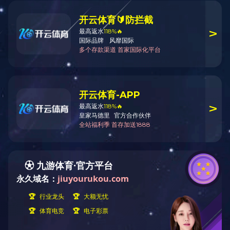
本站讯 近日，《湖南工人报》通过聚焦莱
报道指出，项目伊始，当地女性Ntsel
于项目部女工程师陈婷的主动邀请。从初次面对
力完成了从家庭主妇到优秀设备操作手的华
Ntseli的成长并非个例。据悉，自20
女性技术工人，覆盖电工、焊工、机械操作等
术过硬、自信昂扬的“水电娘子军”已颇具规
“中国师傅说‘女人能顶半边天’，这句话
享月饼，在文化的交融与“家”的共鸣中，项
侯伏强介绍，目前所有工程节点均按计划稳步
从技能脱贫到精神自立，从项目现场到
条非洲女性的职业发展之路，书写着共建“一